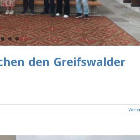
chen den Greifswalder
Weite