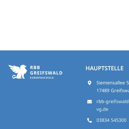
HAUPTSTELLE
Siemensallee 
17489 Greifsw
rbb
-greifswal
vg.de
03834 545300