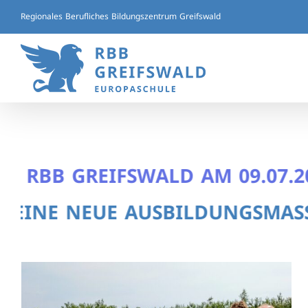
Zum
Regionales Berufliches Bildungszentrum Greifswald
Inhalt
springen
BB GREIFSWALD AM 09.07.2026 
NE NEUE AUSBILDUNGSMASSNAHME