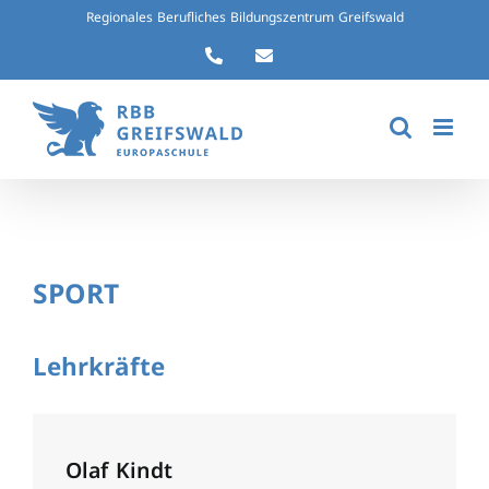
Zum
Regionales Berufliches Bildungszentrum Greifswald
Inhalt
Telefon
Kontaktformular
springen
SPORT
Lehrkräfte
Olaf Kindt